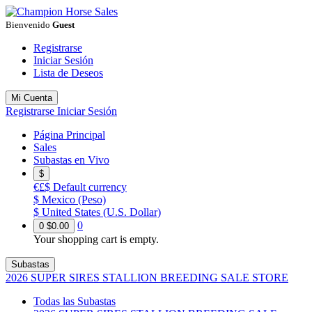
Bienvenido
Guest
Registrarse
Iniciar Sesión
Lista de Deseos
Mi Cuenta
Registrarse
Iniciar Sesión
Página Principal
Sales
Subastas en Vivo
$
€£$
Default currency
$
Mexico (Peso)
$
United States (U.S. Dollar)
0
0
$0.00
Your shopping cart is empty.
Subastas
2026 SUPER SIRES STALLION BREEDING SALE STORE
Todas las Subastas