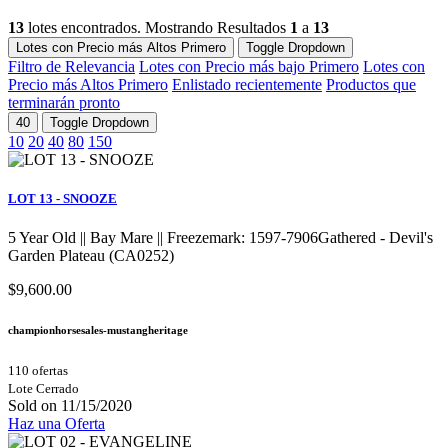
13
lotes encontrados. Mostrando Resultados
1
a
13
Lotes con Precio más Altos Primero
Toggle Dropdown
Filtro de Relevancia
Lotes con Precio más bajo Primero
Lotes con
Precio más Altos Primero
Enlistado recientemente
Productos que
terminarán pronto
40
Toggle Dropdown
10
20
40
80
150
LOT 13 - SNOOZE
5 Year Old || Bay Mare || Freezemark: 1597-7906Gathered - Devil's
Garden Plateau (CA0252)
$9,600.00
championhorsesales-mustangheritage
110 ofertas
Lote Cerrado
Sold on 11/15/2020
Haz una Oferta