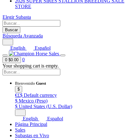
2026 SUPER SIRES STALLION BREEDING SALE
STORE
Elegir Subasta
Buscar
Búsqueda Avanzada
English
Español
0
0
$0.00
Your shopping cart is empty.
Bienvenido
Guest
$
€£$
Default currency
$
Mexico (Peso)
$
United States (U.S. Dollar)
English
Español
Página Principal
Sales
Subastas en Vivo